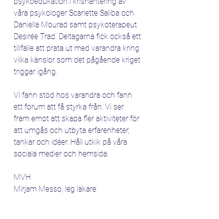
psykoedukation i krishantering av 
våra psykologer Scarlette Saliba och 
Daniella Mourad samt psykoterapeut 
Desirée Trad. Deltagarna fick också ett 
tillfälle att prata ut med varandra kring 
vilka känslor som det pågående kriget 
triggar igång. 
Vi fann stöd hos varandra och fann 
ett forum att få styrka från. Vi ser 
fram emot att skapa fler aktiviteter för 
att umgås och utbyta erfarenheter, 
tankar och idéer. Håll utkik på våra 
sociala medier och hemsida. 
MVH
Mirjam Messo, leg läkare
Ordförande för SLMA
Project
slma