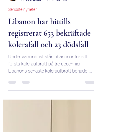
mirjam messo
11 dec. 2022
1 min läsning
Senaste nyheter
Libanon har hittills
registrerat 653 bekräftade
kolerafall och 23 dödsfall
Under vaccinbrist står Libanon inför sitt
första kolerautbrott på tre decennier.
Libanons senaste kolerautbrott började i
början av...