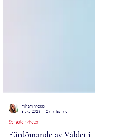
mirjam messo
8 okt. 2023
2 min läsning
Senaste nyheter