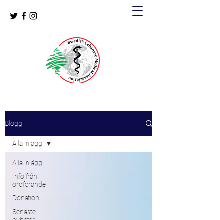
Blogg
Alla inlägg
Alla inlägg
Info från
ordförande
Donation
Senaste
nyheter