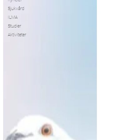
Sjukvård
ILMA
Studier
Aktiviteter