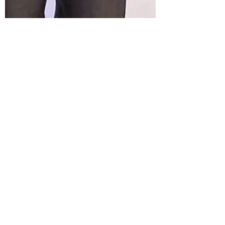
mirjam messo
18 sep. 2022
3 min läsning
Senaste nyheter
Den Libanesiska