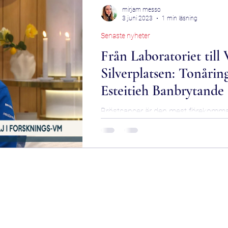
mirjam messo
3 juni 2023
1 min läsning
Senaste nyheter
Från Laboratoriet till
Silverplatsen: Tonårin
Esteitieh Banbrytande
om Bröstcancer
Bröstcancer är den mest förekomm
cancer hos kvinnor och utgör ungef
all kvinnlig cancer. Men forskningen..