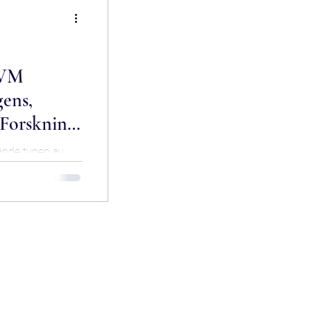
 VM
gens,
 Forskning
ande typen av
är 26 procent av
.