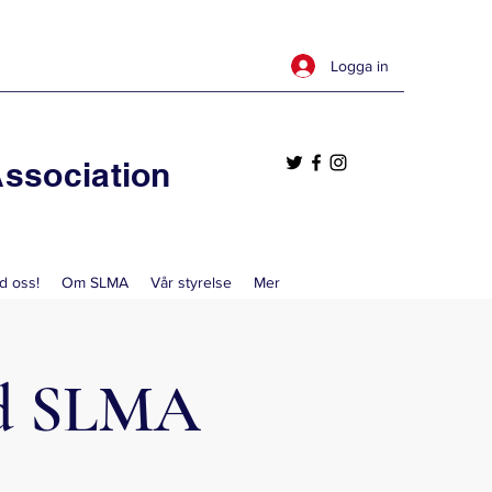
Logga in
ssociation
d oss!
Om SLMA
Vår styrelse
Mer
ed SLMA