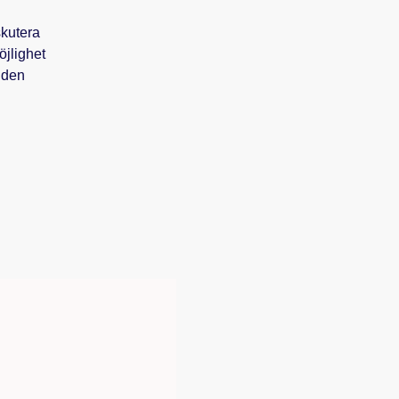
skutera
öjlighet
rlden