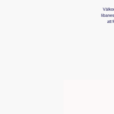
Välkom
libanes
att 