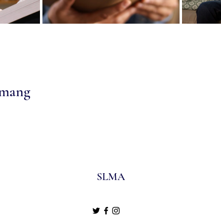
emang
SLMA