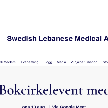
Swedish Lebanese Medical A
Bli Medlem!
Evenemang
Blogg
Media
Vi hjälper Libanon!
Stö
l Bokcirkelevent m
ons 13 aug.
  |  
Via Google Meet