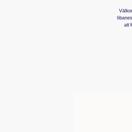
Välkom
libanes
att 