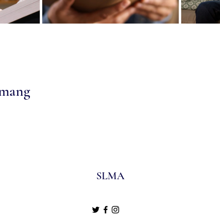
emang
SLMA