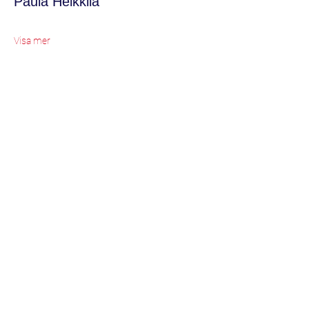
Paula Heikkilä
Visa mer
Biljetter
Biljettyp
Entrébiljett
Mer information
Pris
50,00 kr
Antal