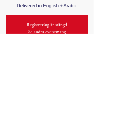
Delivered in English + Arabic
Registrering är stängd
Se andra evenemang
Tid och plats
15 sep. 2021 23:00 CEST
www.facebook.com/auslma
Dela detta evenemang
SLMA