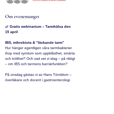
Om evenemanget
🌿 
Gratis webinarium – Tarmhälsa den 
15 april
IBS, mikrobiota & “läckande tarm”
Hur hänger egentligen våra tarmbakterier 
ihop med symtom som uppblåsthet, smärta 
och trötthet? Och vad vet vi idag – på riktigt 
– om IBS och tarmens barriärfunktion?
På onsdag gästas vi av Hans Törnblom – 
överläkare och docent i gastroenterologi 
vid Sahlgrenska Universitetssjukhuset och 
Göteborgs universitet, samt en av Sveriges 
ledande experter inom funktionella mag-
tarmsjukdomar.
Han är djupt engagerad i både klinik och 