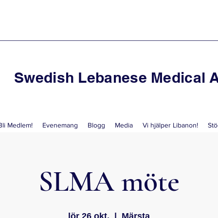
Swedish Lebanese Medical A
Bli Medlem!
Evenemang
Blogg
Media
Vi hjälper Libanon!
Stö
SLMA möte
lör 26 okt.
  |  
Märsta