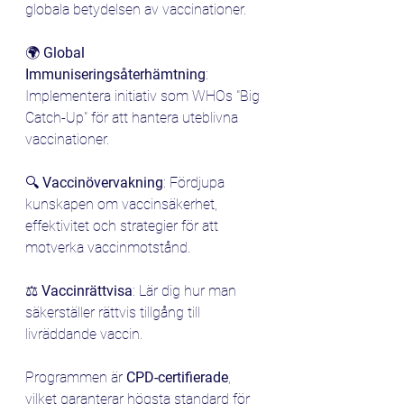
globala betydelsen av vaccinationer. 
🌍 
Global 
Immuniseringsåterhämtning
: 
Implementera initiativ som WHOs "Big 
Catch-Up" för att hantera uteblivna 
vaccinationer.
🔍 
Vaccinövervakning
: Fördjupa 
kunskapen om vaccinsäkerhet, 
effektivitet och strategier för att 
motverka vaccinmotstånd.
⚖️ 
Vaccinrättvisa
: Lär dig hur man 
säkerställer rättvis tillgång till 
livräddande vaccin.
Programmen är 
CPD-certifierade
, 
vilket garanterar högsta standard för 