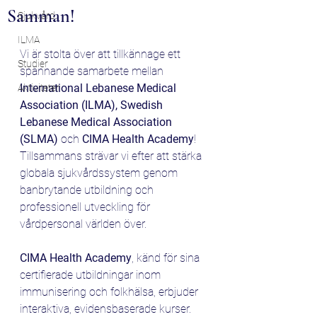
Samman!
Sjukvård
ILMA
Vi är stolta över att tillkännage ett 
Studier
spännande samarbete mellan 
International Lebanese Medical 
Aktiviteter
Association (ILMA), Swedish 
Lebanese Medical Association 
(SLMA) 
och 
CIMA Health Academy
! 
Tillsammans strävar vi efter att stärka 
globala sjukvårdssystem genom 
banbrytande utbildning och 
professionell utveckling för 
vårdpersonal världen över.
CIMA Health Academy
, känd för sina 
certifierade utbildningar inom 
immunisering och folkhälsa, erbjuder 
interaktiva, evidensbaserade kurser. 