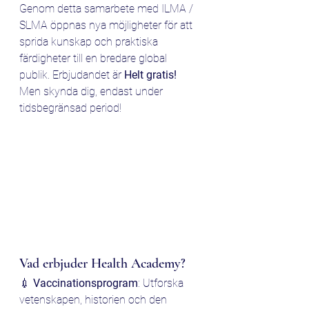
Genom detta samarbete med ILMA / 
SLMA öppnas nya möjligheter för att 
sprida kunskap och praktiska 
färdigheter till en bredare global 
publik. Erbjudandet är
 Helt gratis! 
Men skynda dig, endast under 
tidsbegränsad period!
Vad erbjuder Health Academy?
💉 
Vaccinationsprogram
: Utforska 
vetenskapen, historien och den 