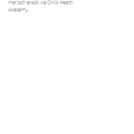
mer och ansök via CIMA Health 
Academy. 
https://www.cima.care/health-
academy
Forskning
Folkhälsa
Utbildning
CIMA
Vaccin
Sjukvård
Visa alla
Senaste inlägg